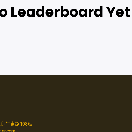
o Leaderboard Yet 
保生東路108號
aser.com