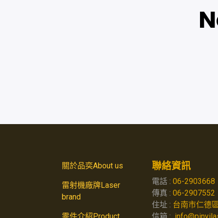
N
聯絡資訊
關於品奕About us
電話 :
06-2903668
雷射機廠牌Laser
傳真 :
06-2907552
brand
住址 :
台南市仁德區
零件介紹Product
信箱 :
info@pinyil